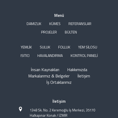
Menü
DAMIZLIK
KÜMES
REFERANSLAR
PROJELER
BÜLTEN
YEMLİK
SULUK
FOLLUK
YEM SİLOSU
ISITICI
HAVALANDIRMA
KONTROL PANELİ
İnsan Kaynakları
Hakkımızda
Markalarımız & Belgeler
İletişim
İş Ortaklarımız
İletişim
1348 Sk. No. 2 Keremoğlu İş Merkezi, 35170
Halkapınar Konak / İZMİR