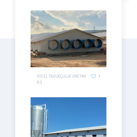
YÜCEL TAVUKÇULUK ÜRETİM
7
A.Ş