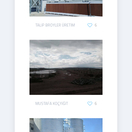
TALİP BROYLER ÜRETİM
6
MUSTAFA KOÇYİĞİT
6