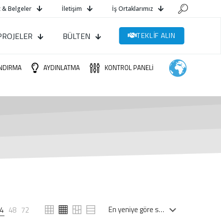
 & Belgeler
İletişim
İş Ortaklarımız
PROJELER
BÜLTEN
TEKLİF ALIN
NDIRMA
AYDINLATMA
KONTROL PANELİ
4
48
72