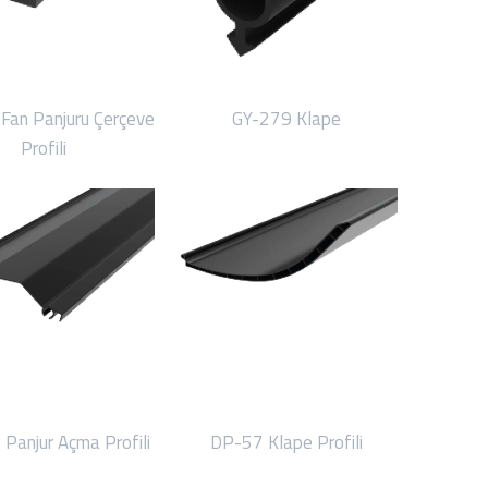
Fan Panjuru Çerçeve
GY-279 Klape
Profili
Panjur Açma Profili
DP-57 Klape Profili