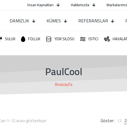
İnsan Kaynakları
Hakkımızda
Markalarımız
DAMIZLIK
KÜMES
REFERANSLAR
SULUK
FOLLUK
YEM SİLOSU
ISITICI
HAVALA
PaulCool
Anasayfa
En
an 1-12 arası gösteriliyor
Göster:
12
2