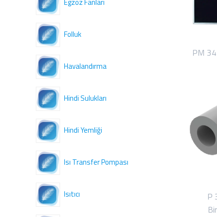
Egzoz Fanları
Folluk
PM 343
Havalandırma
Hindi Sulukları
Hindi Yemliği
Isı Transfer Pompası
Isıtıcı
P 3
Bi