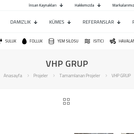
İnsan Kaynakları
Hakkımızda
Markalarımız
DAMIZLIK
KÜMES
REFERANSLAR
SULUK
FOLLUK
YEM SİLOSU
ISITICI
HAVALA
VHP GRUP
Anasayfa
Projeler
Tamamlanan Projeler
VHP GRUP