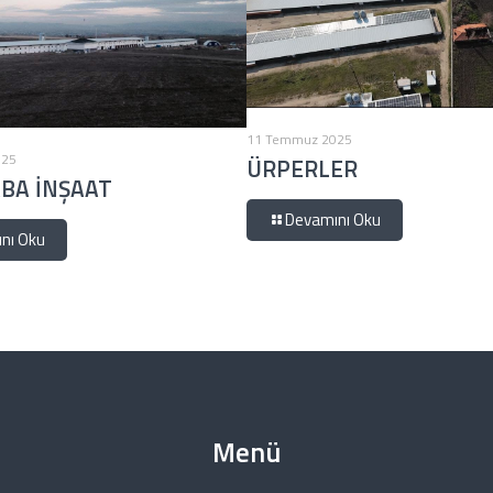
11 Temmuz 2025
025
ÜRPERLER
BA İNŞAAT
Devamını Oku
nı Oku
Menü