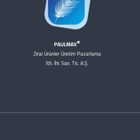
®
PAULMAX
Zirai Ürünler Üretim Pazarlama
İth. İhr. San. Tic. A.Ş.