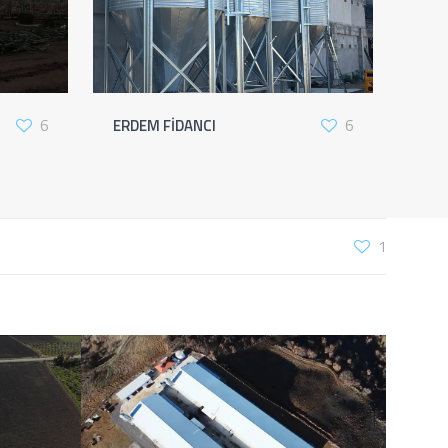
ERDEM FİDANCI
6
6
1