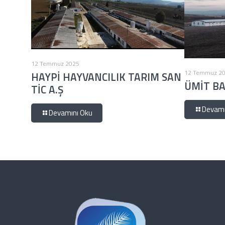
12 Temmuz 2025
12 Temmuz 2
HAYPİ HAYVANCILIK TARIM SAN
ÜMİT BA
TİC A.Ş
Devamı
Devamını Oku