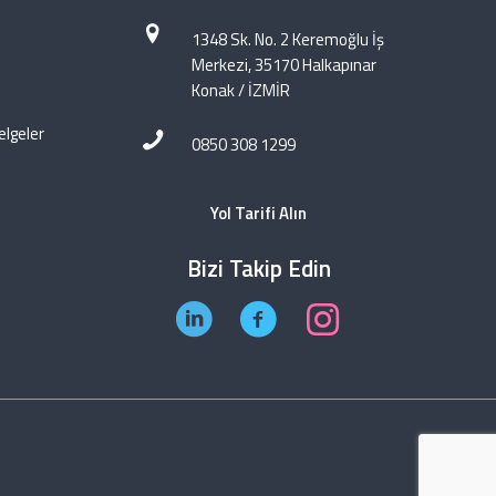
1348 Sk. No. 2 Keremoğlu İş
Merkezi, 35170 Halkapınar
Konak / İZMİR
elgeler
0850 308 1299
Yol Tarifi Alın
Bizi Takip Edin