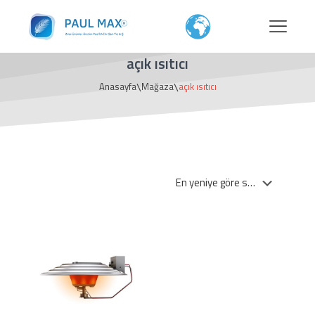
açık ısıtıcı
\
\
Anasayfa
Mağaza
açık ısıtıcı