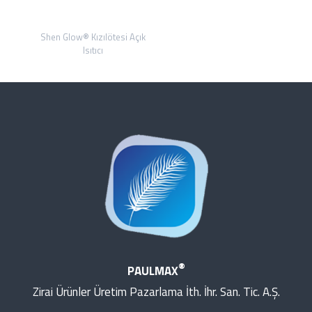
Shen Glow® Kızılötesi Açık
Isıtıcı
®
PAULMAX
Zirai Ürünler Üretim Pazarlama İth. İhr. San. Tic. A.Ş.