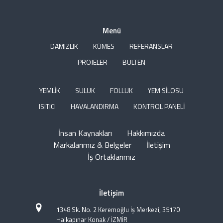
Menü
DAMIZLIK
KÜMES
REFERANSLAR
PROJELER
BÜLTEN
YEMLİK
SULUK
FOLLUK
YEM SİLOSU
ISITICI
HAVALANDIRMA
KONTROL PANELİ
İnsan Kaynakları
Hakkımızda
Markalarımız & Belgeler
İletişim
İş Ortaklarımız
İletişim
1348 Sk. No. 2 Keremoğlu İş Merkezi, 35170
Halkapınar Konak / İZMİR