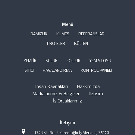
Menü
DAMIZLIK
KÜMES
REFERANSLAR
PROJELER
BÜLTEN
YEMLİK
SULUK
FOLLUK
YEM SİLOSU
ISITICI
HAVALANDIRMA
KONTROL PANELİ
İnsan Kaynakları
Hakkımızda
Markalarımız & Belgeler
İletişim
İş Ortaklarımız
İletişim
1348 Sk. No. 2 Keremoğlu İş Merkezi, 35170