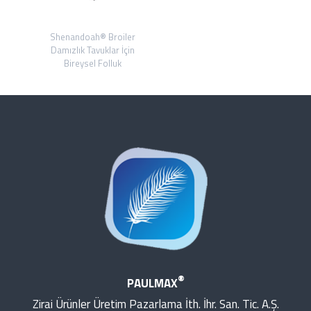
Shenandoah® Broiler
Damızlık Tavuklar İçin
Bireysel Folluk
®
PAULMAX
Zirai Ürünler Üretim Pazarlama İth. İhr. San. Tic. A.Ş.