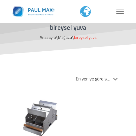
bireysel yuva
\
\
Anasayfa
Mağaza
bireysel yuva