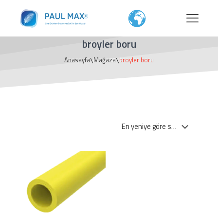
broyler boru
\
\
Anasayfa
Mağaza
broyler boru