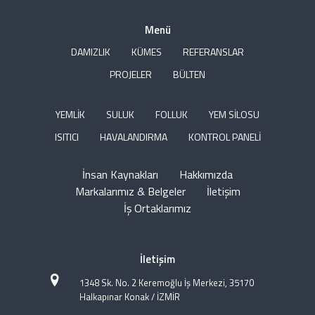
Menü
DAMIZLIK
KÜMES
REFERANSLAR
PROJELER
BÜLTEN
YEMLİK
SULUK
FOLLUK
YEM SİLOSU
ISITICI
HAVALANDIRMA
KONTROL PANELİ
İnsan Kaynakları
Hakkımızda
Markalarımız & Belgeler
İletişim
İş Ortaklarımız
İletişim
1348 Sk. No. 2 Keremoğlu İş Merkezi, 35170
Halkapınar Konak / İZMİR