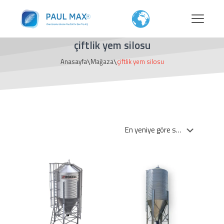
çiftlik yem silosu
\
\
Anasayfa
Mağaza
çiftlik yem silosu