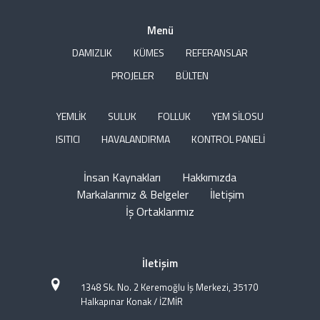
Menü
DAMIZLIK
KÜMES
REFERANSLAR
PROJELER
BÜLTEN
YEMLİK
SULUK
FOLLUK
YEM SİLOSU
ISITICI
HAVALANDIRMA
KONTROL PANELİ
İnsan Kaynakları
Hakkımızda
Markalarımız & Belgeler
İletişim
İş Ortaklarımız
İletişim
1348 Sk. No. 2 Keremoğlu İş Merkezi, 35170
Halkapınar Konak / İZMİR