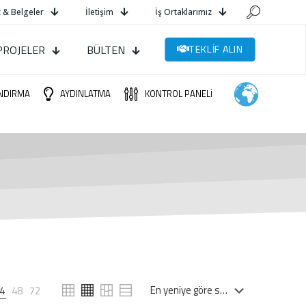
 & Belgeler
İletişim
İş Ortaklarımız
PROJELER
BÜLTEN
TEKLİF ALIN
NDIRMA
AYDINLATMA
KONTROL PANELİ
4
48
72