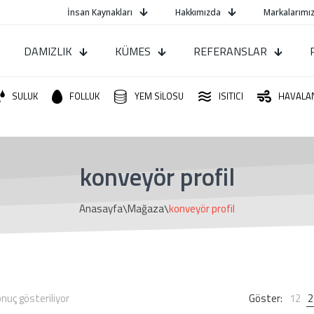
İnsan Kaynakları
Hakkımızda
Markalarımız
DAMIZLIK
KÜMES
REFERANSLAR
SULUK
FOLLUK
YEM SİLOSU
ISITICI
HAVALA
konveyör profil
\
\
Anasayfa
Mağaza
konveyör profil
onuç gösteriliyor
Göster:
12
2