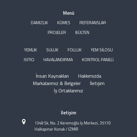
Menü
DAMIZLIK
KÜMES
REFERANSLAR
PROJELER
BÜLTEN
YEMLİK
SULUK
FOLLUK
YEM SİLOSU
ISITICI
HAVALANDIRMA
KONTROL PANELİ
İnsan Kaynakları
Hakkımızda
Markalarımız & Belgeler
İletişim
İş Ortaklarımız
İletişim
1348 Sk. No. 2 Keremoğlu İş Merkezi, 35170
Halkapınar Konak / İZMİR