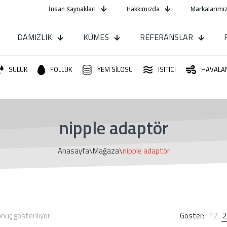
İnsan Kaynakları
Hakkımızda
Markalarımız
DAMIZLIK
KÜMES
REFERANSLAR
SULUK
FOLLUK
YEM SİLOSU
ISITICI
HAVALA
nipple adaptör
\
\
Anasayfa
Mağaza
nipple adaptör
onuç gösteriliyor
Göster:
12
2