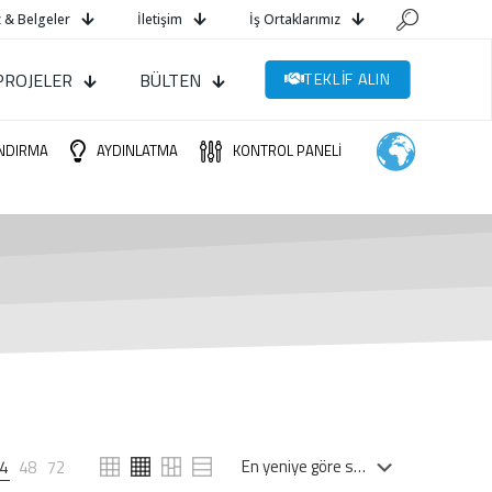
 & Belgeler
İletişim
İş Ortaklarımız
PROJELER
BÜLTEN
TEKLİF ALIN
NDIRMA
AYDINLATMA
KONTROL PANELİ
4
48
72