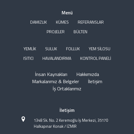
Menü
DAMIZLIK
KÜMES
REFERANSLAR
PROJELER
BÜLTEN
YEMLİK
SULUK
FOLLUK
YEM SİLOSU
ISITICI
HAVALANDIRMA
KONTROL PANELİ
İnsan Kaynakları
Hakkımızda
Markalarımız & Belgeler
İletişim
İş Ortaklarımız
İletişim
1348 Sk. No. 2 Keremoğlu İş Merkezi, 35170
Halkapınar Konak / İZMİR